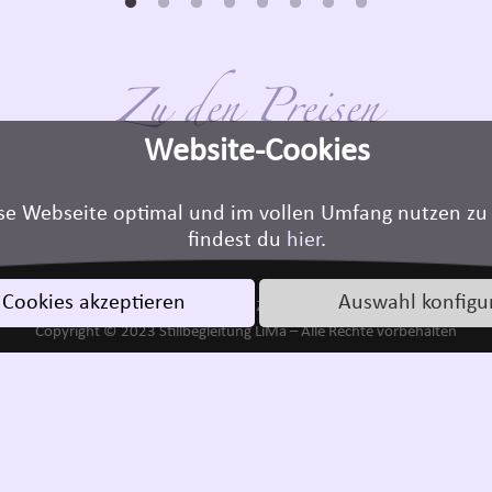
Zu den Preisen
Website-Cookies
se Webseite optimal und im vollen Umfang nutzen zu
findest du
hier
.
 Cookies akzeptieren
Auswahl konfigu
mpressum
Datenschutz
Kontakt
A
Copyright © 2023 Stillbegleitung LiMa – Alle Rechte vorbehalten