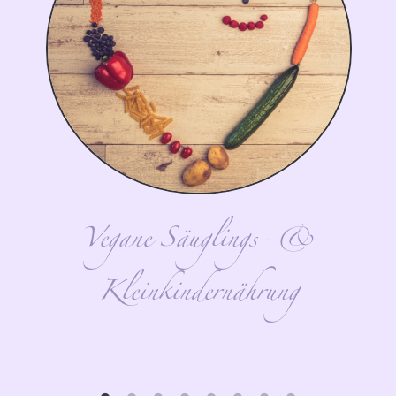
Vegane Säuglings- &
Kleinkindernährung